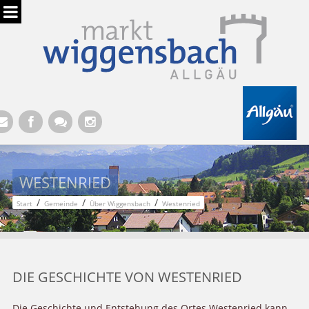
Hauptregion der Seite anspringen
WESTENRIED
/
/
/
Start
Gemeinde
Über Wiggensbach
Westenried
DIE GESCHICHTE VON WESTENRIED
Die Geschichte und Entstehung des Ortes Westenried kann