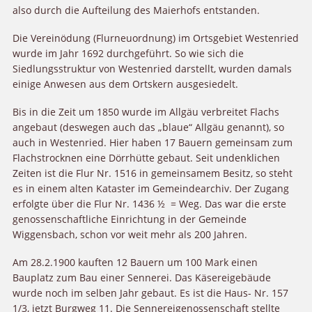
also durch die Aufteilung des Maierhofs entstanden.
Die Vereinödung (Flurneuordnung) im Ortsgebiet Westenried
wurde im Jahr 1692 durchgeführt. So wie sich die
Siedlungsstruktur von Westenried darstellt, wurden damals
einige Anwesen aus dem Ortskern ausgesiedelt.
Bis in die Zeit um 1850 wurde im Allgäu verbreitet Flachs
angebaut (deswegen auch das „blaue“ Allgäu genannt), so
auch in Westenried. Hier haben 17 Bauern gemeinsam zum
Flachstrocknen eine Dörrhütte gebaut. Seit undenklichen
Zeiten ist die Flur Nr. 1516 in gemeinsamem Besitz, so steht
es in einem alten Kataster im Gemeindearchiv. Der Zugang
erfolgte über die Flur Nr. 1436 ½ = Weg. Das war die erste
genossenschaftliche Einrichtung in der Gemeinde
Wiggensbach, schon vor weit mehr als 200 Jahren.
Am 28.2.1900 kauften 12 Bauern um 100 Mark einen
Bauplatz zum Bau einer Sennerei. Das Käsereigebäude
wurde noch im selben Jahr gebaut. Es ist die Haus- Nr. 157
1/3, jetzt Burgweg 11. Die Sennereigenossenschaft stellte