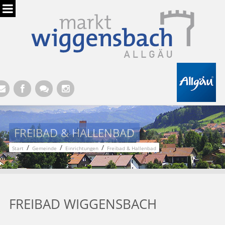
Hauptregion der Seite anspringen
FREIBAD & HALLENBAD
/
/
/
Start
Gemeinde
Einrichtungen
Freibad & Hallenbad
FREIBAD WIGGENSBACH