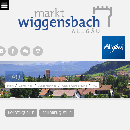
Hauptregion der Seite anspringen
FAQ
/
/
/
/
Start
Gemeinde
Bürgerservice
Wasserversorgung
FAQ
KOLBENQUELLE
SCHORENQUELLE