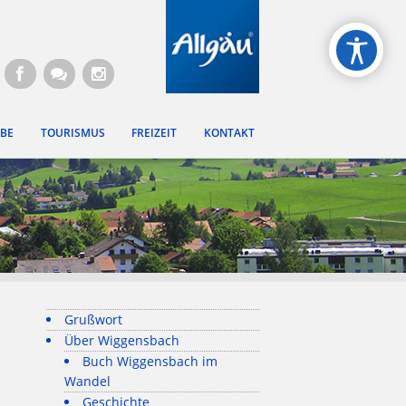
gen
BE
TOURISMUS
FREIZEIT
KONTAKT
Grußwort
Über Wiggensbach
Buch Wiggensbach im
Wandel
Geschichte