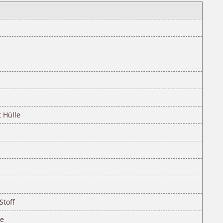
 Hülle
Stoff
he