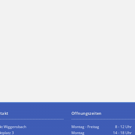
takt
Öffnungszeiten
kt Wiggensbach
Montag - Freitag
8 - 12 Uhr
tplatz 3
Montag
14 - 18 Uhr