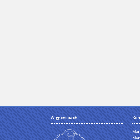
Wiggensbach
Kon
Mar
Mark