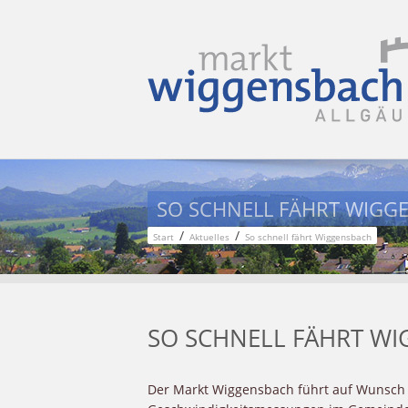
SO SCHNELL FÄHRT WIGG
/
/
Start
Aktuelles
So schnell fährt Wiggensbach
SO SCHNELL FÄHRT W
Der Markt Wiggensbach führt auf Wunsch