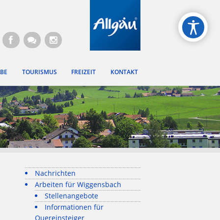
gen
BE
TOURISMUS
FREIZEIT
KONTAKT
Nachrichten
Arbeiten für Wiggensbach
Stellenangebote
Informationen für
Quereinsteiger