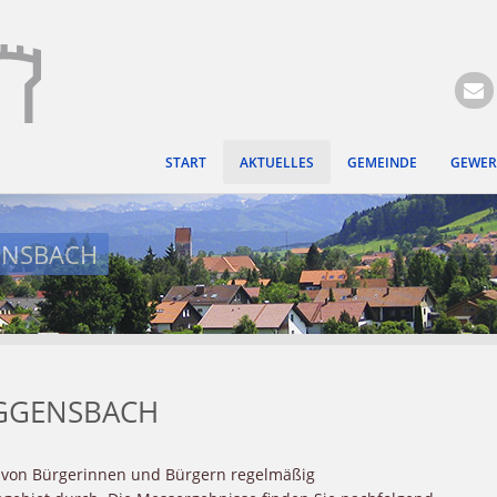
Hauptregion der Seite ansprin
START
AKTUELLES
GEMEINDE
GEWER
ENSBACH
IGGENSBACH
 von Bürgerinnen und Bürgern regelmäßig