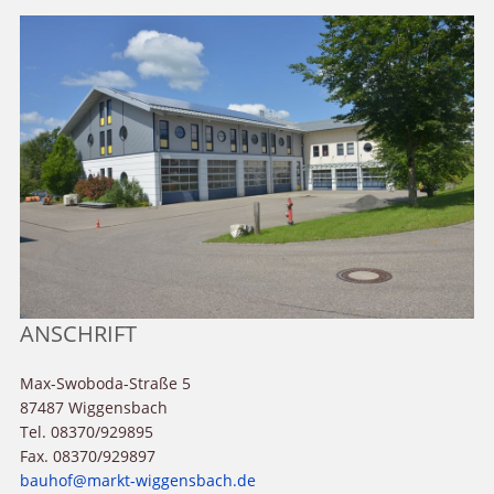
ANSCHRIFT
Max-Swoboda-Straße 5
87487 Wiggensbach
Tel. 08370/929895
Fax. 08370/929897
bauhof@markt-wiggensbach.de