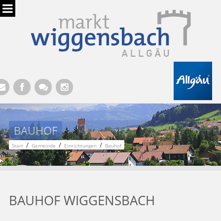
Hauptregion der Seite anspringen
BAUHOF
/
/
/
Start
Gemeinde
Einrichtungen
Bauhof
BAUHOF WIGGENSBACH