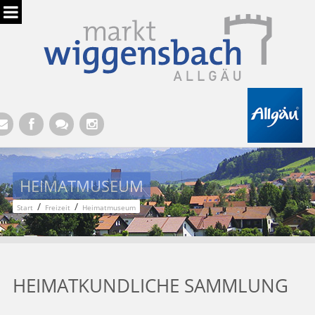
Hauptregion der Seite anspringen
HEIMATMUSEUM
/
/
Start
Freizeit
Heimatmuseum
HEIMATKUNDLICHE SAMMLUNG