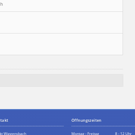
ch
takt
Öffnungszeiten
kt Wiggensbach
Montag - Freitag
8 - 12 Uhr