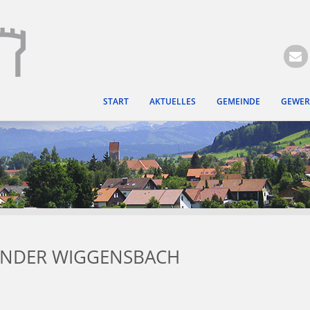
Hauptregion der Seite ansprin
START
AKTUELLES
GEMEINDE
GEWER
ENDER WIGGENSBACH