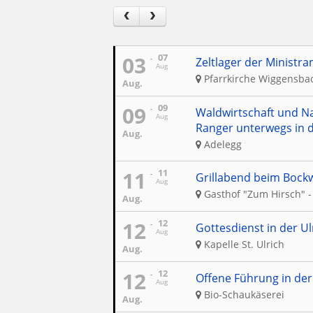
03
07
Zeltlager der Ministra
Aug
Pfarrkirche Wiggensba
Aug.
09
09
Waldwirtschaft und N
Aug
Ranger unterwegs in 
Aug.
Adelegg
11
11
Grillabend beim Bockw
Aug
Gasthof "Zum Hirsch" -
Aug.
12
12
Gottesdienst in der Ul
Aug
Kapelle St. Ulrich
Aug.
12
12
Offene Führung in der
Aug
Bio-Schaukäserei
Aug.