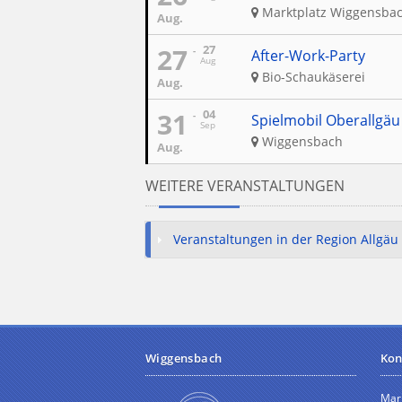
Marktplatz Wiggensba
Aug.
27
27
After-Work-Party
Aug
Bio-Schaukäserei
Aug.
31
04
Spielmobil Oberallgäu
Sep
Wiggensbach
Aug.
WEITERE VERANSTALTUNGEN
Veranstaltungen in der Region Allgäu
Wiggensbach
Kon
Mar