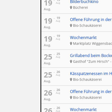
19
Bilderbuchkino
Aug
Bücherei
Aug.
19
19
Offene Führung in der
Aug
Bio-Schaukäserei
Aug.
19
19
Wochenmarkt
Aug
Marktplatz Wiggensba
Aug.
25
25
Grillabend beim Bockw
Aug
Gasthof "Zum Hirsch" -
Aug.
25
26
Kässpatzenessen im H
Aug
Bio-Schaukäserei
Aug.
26
26
Offene Führung in der
Aug
Bio-Schaukäserei
Aug.
26
26
Wochenmarkt
Aug