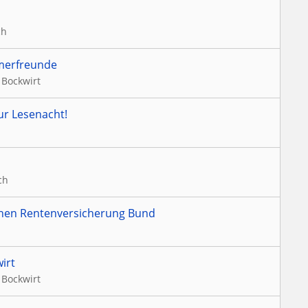
ch
merfreunde
 Bockwirt
ur Lesenacht!
ch
hen Rentenversicherung Bund
irt
 Bockwirt