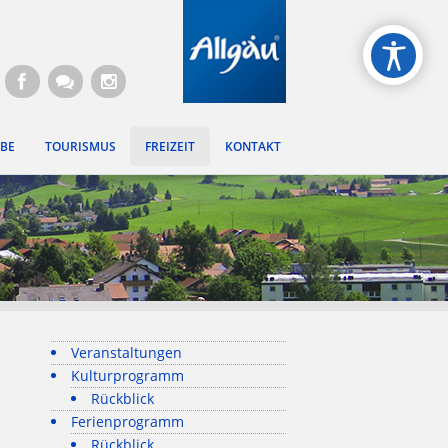
gen
BE
TOURISMUS
FREIZEIT
KONTAKT
Veranstaltungen
Kulturprogramm
Rückblick
Ferienprogramm
Rückblick