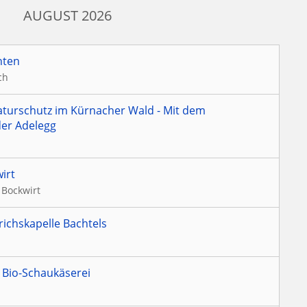
AUGUST 2026
nten
ch
aturschutz im Kürnacher Wald - Mit dem
der Adelegg
irt
 Bockwirt
richskapelle Bachtels
 Bio-Schaukäserei