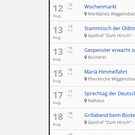
12
12
Wochenmarkt
Aug
Marktplatz Wiggensba
Aug.
13
13
Stammtisch der Oldti
Aug
Gasthof "Zum Hirsch" -
Aug.
13
13
Gespenster erwacht z
Aug
Bücherei
Aug.
15
15
Mariä Himmelfahrt
Aug
Pfarrkirche Wiggensba
Aug.
17
17
Sprechtag der Deutsc
Aug
Rathaus
Aug.
18
18
Grillabend beim Bockw
Aug
Gasthof "Zum Hirsch" -
Aug.
19