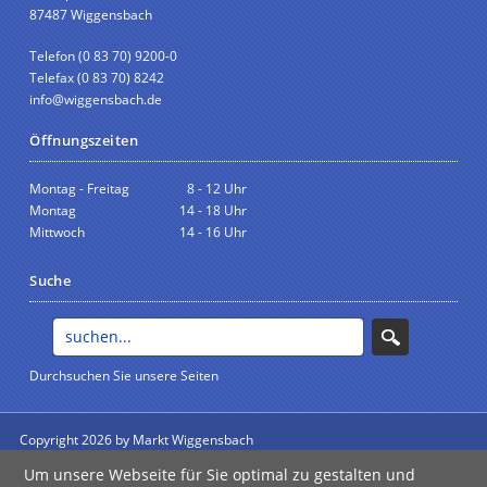
87487 Wiggensbach
Telefon (0 83 70) 9200-0
Telefax (0 83 70) 8242
info@wiggensbach.de
Öffnungszeiten
Montag - Freitag
8 - 12 Uhr
Montag
14 - 18 Uhr
Mittwoch
14 - 16 Uhr
Suche
Durchsuchen Sie unsere Seiten
Copyright 2026 by Markt Wiggensbach
anmelden
Um unsere Webseite für Sie optimal zu gestalten und
Impressum
|
Datenschutz
|
Barrierefreiheit