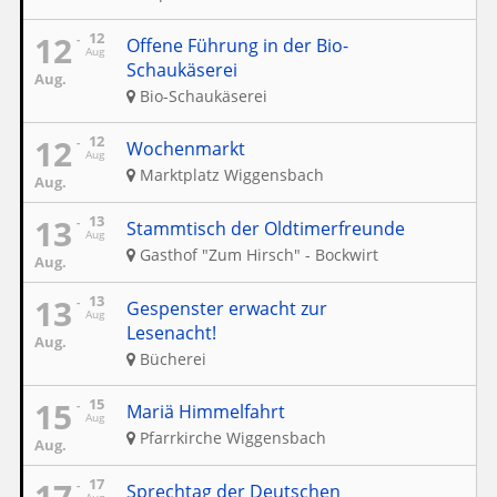
12
12
Offene Führung in der Bio-
Aug
Schaukäserei
Aug.
Bio-Schaukäserei
12
12
Wochenmarkt
Aug
Marktplatz Wiggensbach
Aug.
13
13
Stammtisch der Oldtimerfreunde
Aug
Gasthof "Zum Hirsch" - Bockwirt
Aug.
13
13
Gespenster erwacht zur
Aug
Lesenacht!
Aug.
Bücherei
15
15
Mariä Himmelfahrt
Aug
Pfarrkirche Wiggensbach
Aug.
17
17
Sprechtag der Deutschen