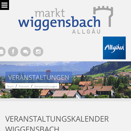
Hauptregion der Seite anspringen
VERANSTALTUNGEN
/
/
Start
Freizeit
Veranstaltungen
VERANSTALTUNGSKALENDER
WIGGENSBACH