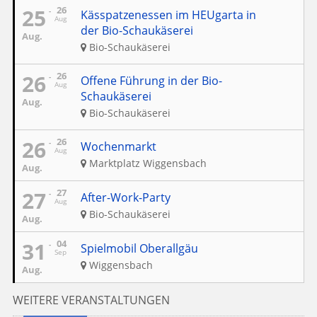
25
26
Kässpatzenessen im HEUgarta in
Aug
der Bio-Schaukäserei
Aug.
Bio-Schaukäserei
26
26
Offene Führung in der Bio-
Aug
Schaukäserei
Aug.
Bio-Schaukäserei
26
26
Wochenmarkt
Aug
Marktplatz Wiggensbach
Aug.
27
27
After-Work-Party
Aug
Bio-Schaukäserei
Aug.
31
04
Spielmobil Oberallgäu
Sep
Wiggensbach
Aug.
WEITERE VERANSTALTUNGEN