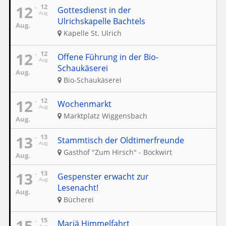
12
12
Gottesdienst in der
Aug
Ulrichskapelle Bachtels
Aug.
Kapelle St. Ulrich
12
12
Offene Führung in der Bio-
Aug
Schaukäserei
Aug.
Bio-Schaukäserei
12
12
Wochenmarkt
Aug
Marktplatz Wiggensbach
Aug.
13
13
Stammtisch der Oldtimerfreunde
Aug
Gasthof "Zum Hirsch" - Bockwirt
Aug.
13
13
Gespenster erwacht zur
Aug
Lesenacht!
Aug.
Bücherei
15
15
Mariä Himmelfahrt