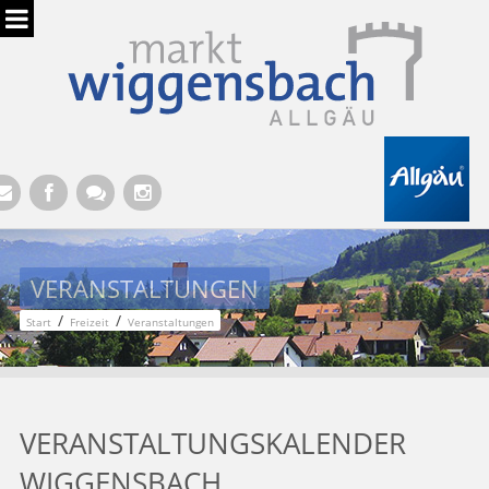
Hauptregion der Seite anspringen
VERANSTALTUNGEN
/
/
Start
Freizeit
Veranstaltungen
VERANSTALTUNGSKALENDER
WIGGENSBACH