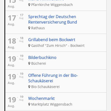
Aug
Pfarrkirche Wiggensbach
Aug.
17
17
Sprechtag der Deutschen
Aug
Rentenversicherung Bund
Aug.
Rathaus
18
18
Grillabend beim Bockwirt
Aug
Gasthof "Zum Hirsch" - Bockwirt
Aug.
19
19
Bilderbuchkino
Aug
Bücherei
Aug.
19
19
Offene Führung in der Bio-
Aug
Schaukäserei
Aug.
Bio-Schaukäserei
19
19
Wochenmarkt
Aug
Marktplatz Wiggensbach
Aug.