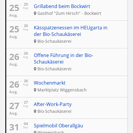
25
25
Grillabend beim Bockwirt
Aug
Gasthof "Zum Hirsch" - Bockwirt
Aug.
25
26
Kässpatzenessen im HEUgarta in
Aug
der Bio-Schaukäserei
Aug.
Bio-Schaukäserei
26
26
Offene Führung in der Bio-
Aug
Schaukäserei
Aug.
Bio-Schaukäserei
26
26
Wochenmarkt
Aug
Marktplatz Wiggensbach
Aug.
27
27
After-Work-Party
Aug
Bio-Schaukäserei
Aug.
31
04
Spielmobil Oberallgäu
Sep
Wiggensbach