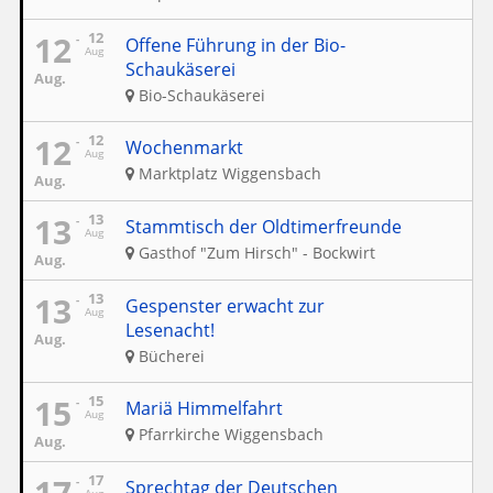
12
12
Offene Führung in der Bio-
Aug
Schaukäserei
Aug.
Bio-Schaukäserei
12
12
Wochenmarkt
Aug
Marktplatz Wiggensbach
Aug.
13
13
Stammtisch der Oldtimerfreunde
Aug
Gasthof "Zum Hirsch" - Bockwirt
Aug.
13
13
Gespenster erwacht zur
Aug
Lesenacht!
Aug.
Bücherei
15
15
Mariä Himmelfahrt
Aug
Pfarrkirche Wiggensbach
Aug.
17
17
Sprechtag der Deutschen