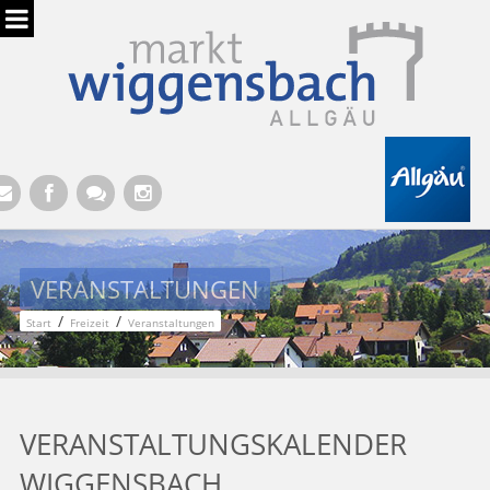
Hauptregion der Seite anspringen
VERANSTALTUNGEN
/
/
Start
Freizeit
Veranstaltungen
VERANSTALTUNGSKALENDER
WIGGENSBACH