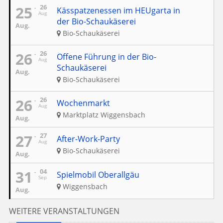
25
26
Kässpatzenessen im HEUgarta in
Aug
der Bio-Schaukäserei
Aug.
Bio-Schaukäserei
26
26
Offene Führung in der Bio-
Aug
Schaukäserei
Aug.
Bio-Schaukäserei
26
26
Wochenmarkt
Aug
Marktplatz Wiggensbach
Aug.
27
27
After-Work-Party
Aug
Bio-Schaukäserei
Aug.
31
04
Spielmobil Oberallgäu
Sep
Wiggensbach
Aug.
WEITERE VERANSTALTUNGEN