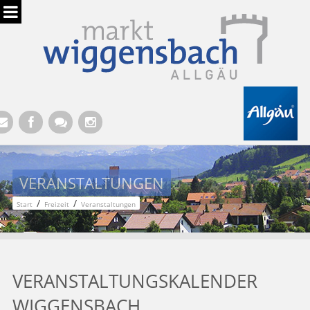
Hauptregion der Seite anspringen
VERANSTALTUNGEN
/
/
Start
Freizeit
Veranstaltungen
VERANSTALTUNGSKALENDER
WIGGENSBACH