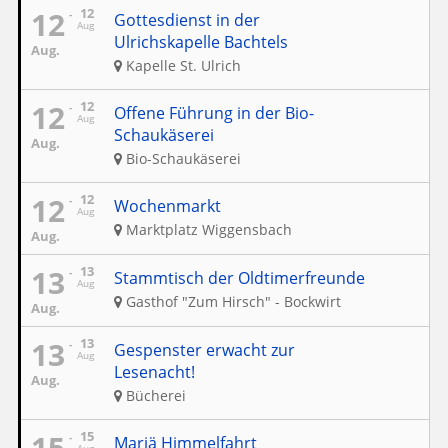
12
12
Gottesdienst in der
Aug
Ulrichskapelle Bachtels
Aug.
Kapelle St. Ulrich
12
12
Offene Führung in der Bio-
Aug
Schaukäserei
Aug.
Bio-Schaukäserei
12
12
Wochenmarkt
Aug
Marktplatz Wiggensbach
Aug.
13
13
Stammtisch der Oldtimerfreunde
Aug
Gasthof "Zum Hirsch" - Bockwirt
Aug.
13
13
Gespenster erwacht zur
Aug
Lesenacht!
Aug.
Bücherei
15
15
Mariä Himmelfahrt