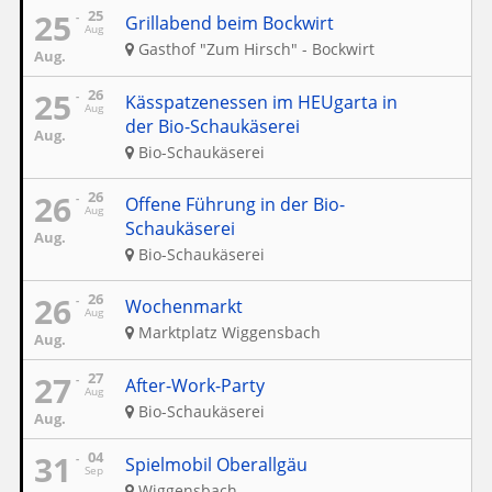
25
25
Grillabend beim Bockwirt
Aug
Gasthof "Zum Hirsch" - Bockwirt
Aug.
25
26
Kässpatzenessen im HEUgarta in
Aug
der Bio-Schaukäserei
Aug.
Bio-Schaukäserei
26
26
Offene Führung in der Bio-
Aug
Schaukäserei
Aug.
Bio-Schaukäserei
26
26
Wochenmarkt
Aug
Marktplatz Wiggensbach
Aug.
27
27
After-Work-Party
Aug
Bio-Schaukäserei
Aug.
31
04
Spielmobil Oberallgäu
Sep
Wiggensbach