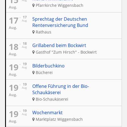
Aug
Pfarrkirche Wiggensbach
Aug.
17
17
Sprechtag der Deutschen
Aug
Rentenversicherung Bund
Aug.
Rathaus
18
18
Grillabend beim Bockwirt
Aug
Gasthof "Zum Hirsch" - Bockwirt
Aug.
19
19
Bilderbuchkino
Aug
Bücherei
Aug.
19
19
Offene Führung in der Bio-
Aug
Schaukäserei
Aug.
Bio-Schaukäserei
19
19
Wochenmarkt
Aug
Marktplatz Wiggensbach
Aug.