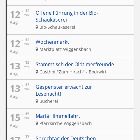
12
12
Offene Führung in der Bio-
Aug
Schaukäserei
Aug.
Bio-Schaukäserei
12
12
Wochenmarkt
Aug
Marktplatz Wiggensbach
Aug.
13
13
Stammtisch der Oldtimerfreunde
Aug
Gasthof "Zum Hirsch" - Bockwirt
Aug.
13
13
Gespenster erwacht zur
Aug
Lesenacht!
Aug.
Bücherei
15
15
Mariä Himmelfahrt
Aug
Pfarrkirche Wiggensbach
Aug.
17
17
Sprechtag der Deutschen