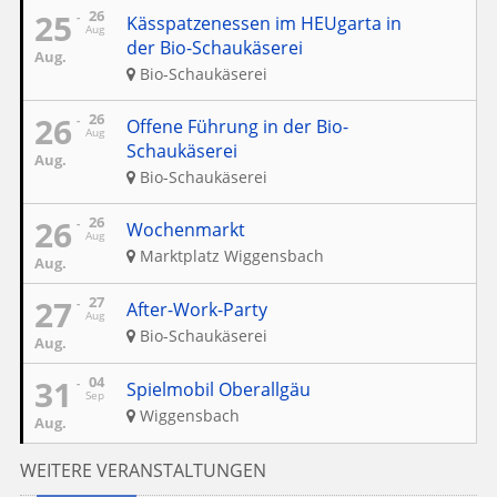
25
26
Kässpatzenessen im HEUgarta in
Aug
der Bio-Schaukäserei
Aug.
Bio-Schaukäserei
26
26
Offene Führung in der Bio-
Aug
Schaukäserei
Aug.
Bio-Schaukäserei
26
26
Wochenmarkt
Aug
Marktplatz Wiggensbach
Aug.
27
27
After-Work-Party
Aug
Bio-Schaukäserei
Aug.
31
04
Spielmobil Oberallgäu
Sep
Wiggensbach
Aug.
WEITERE VERANSTALTUNGEN