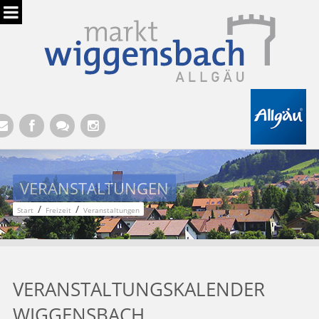
Hauptregion der Seite anspringen
VERANSTALTUNGEN
/
/
Start
Freizeit
Veranstaltungen
VERANSTALTUNGSKALENDER
WIGGENSBACH