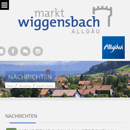
Hauptregion der Seite anspringen
NACHRICHTEN
/
/
Start
Aktuelles
Nachrichten
NACHRICHTEN