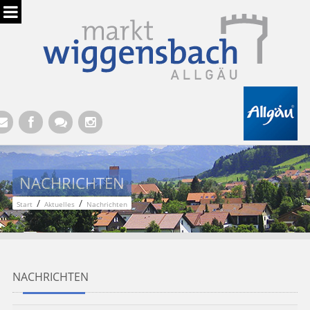
Hauptregion der Seite anspringen
NACHRICHTEN
/
/
Start
Aktuelles
Nachrichten
NACHRICHTEN