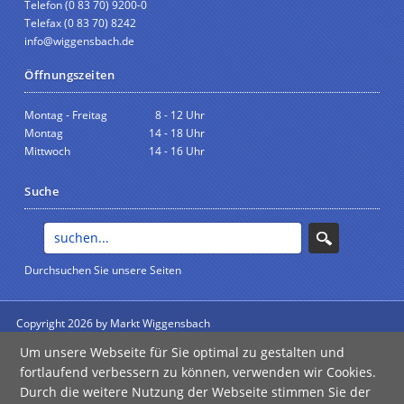
Telefon (0 83 70) 9200-0
Telefax (0 83 70) 8242
info@wiggensbach.de
Öffnungszeiten
Montag - Freitag
8 - 12 Uhr
Montag
14 - 18 Uhr
Mittwoch
14 - 16 Uhr
Suche
Durchsuchen Sie unsere Seiten
Copyright 2026 by Markt Wiggensbach
anmelden
Um unsere Webseite für Sie optimal zu gestalten und
Impressum
|
Datenschutz
|
Barrierefreiheit
fortlaufend verbessern zu können, verwenden wir Cookies.
Durch die weitere Nutzung der Webseite stimmen Sie der