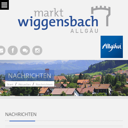
Hauptregion der Seite anspringen
NACHRICHTEN
/
/
Start
Aktuelles
Nachrichten
NACHRICHTEN