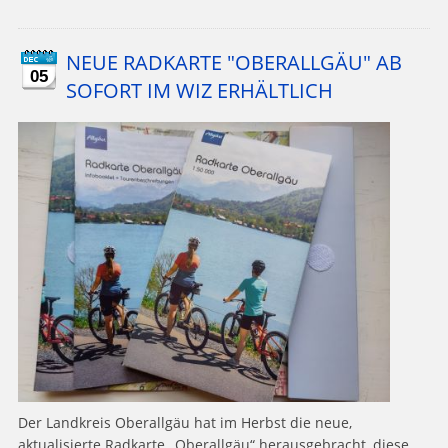
NEUE RADKARTE "OBERALLGÄU" AB
05
SOFORT IM WIZ ERHÄLTLICH
Der Landkreis Oberallgäu hat im Herbst die neue,
aktualisierte Radkarte „Oberallgäu“ herausgebracht, diese