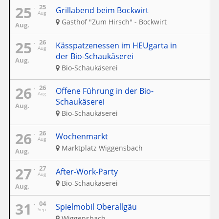
25
25
Grillabend beim Bockwirt
Aug
Gasthof "Zum Hirsch" - Bockwirt
Aug.
25
26
Kässpatzenessen im HEUgarta in
Aug
der Bio-Schaukäserei
Aug.
Bio-Schaukäserei
26
26
Offene Führung in der Bio-
Aug
Schaukäserei
Aug.
Bio-Schaukäserei
26
26
Wochenmarkt
Aug
Marktplatz Wiggensbach
Aug.
27
27
After-Work-Party
Aug
Bio-Schaukäserei
Aug.
31
04
Spielmobil Oberallgäu
Sep
Wiggensbach