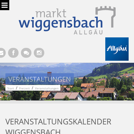
Hauptregion der Seite anspringen
VERANSTALTUNGEN
/
/
Start
Freizeit
Veranstaltungen
VERANSTALTUNGSKALENDER
WIGGENSBACH