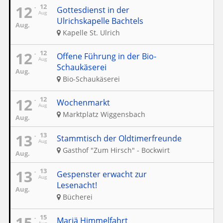
12
12
Gottesdienst in der
Aug
Ulrichskapelle Bachtels
Aug.
Kapelle St. Ulrich
12
12
Offene Führung in der Bio-
Aug
Schaukäserei
Aug.
Bio-Schaukäserei
12
12
Wochenmarkt
Aug
Marktplatz Wiggensbach
Aug.
13
13
Stammtisch der Oldtimerfreunde
Aug
Gasthof "Zum Hirsch" - Bockwirt
Aug.
13
13
Gespenster erwacht zur
Aug
Lesenacht!
Aug.
Bücherei
15
15
Mariä Himmelfahrt