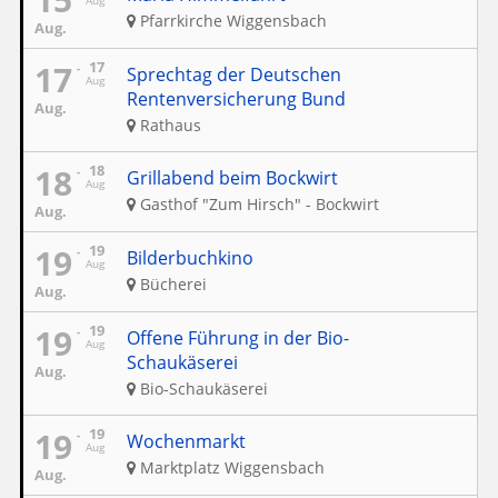
Aug
Pfarrkirche Wiggensbach
Aug.
17
17
Sprechtag der Deutschen
Aug
Rentenversicherung Bund
Aug.
Rathaus
18
18
Grillabend beim Bockwirt
Aug
Gasthof "Zum Hirsch" - Bockwirt
Aug.
19
19
Bilderbuchkino
Aug
Bücherei
Aug.
19
19
Offene Führung in der Bio-
Aug
Schaukäserei
Aug.
Bio-Schaukäserei
19
19
Wochenmarkt
Aug
Marktplatz Wiggensbach
Aug.