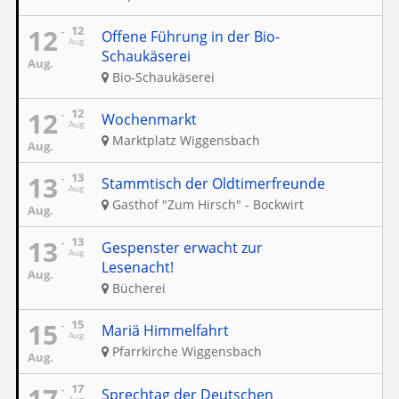
12
12
Offene Führung in der Bio-
Aug
Schaukäserei
Aug.
Bio-Schaukäserei
12
12
Wochenmarkt
Aug
Marktplatz Wiggensbach
Aug.
13
13
Stammtisch der Oldtimerfreunde
Aug
Gasthof "Zum Hirsch" - Bockwirt
Aug.
13
13
Gespenster erwacht zur
Aug
Lesenacht!
Aug.
Bücherei
15
15
Mariä Himmelfahrt
Aug
Pfarrkirche Wiggensbach
Aug.
17
17
Sprechtag der Deutschen