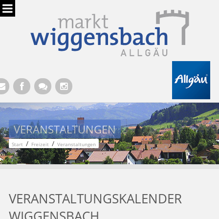
Hauptregion der Seite anspringen
VERANSTALTUNGEN
/
/
Start
Freizeit
Veranstaltungen
VERANSTALTUNGSKALENDER
WIGGENSBACH