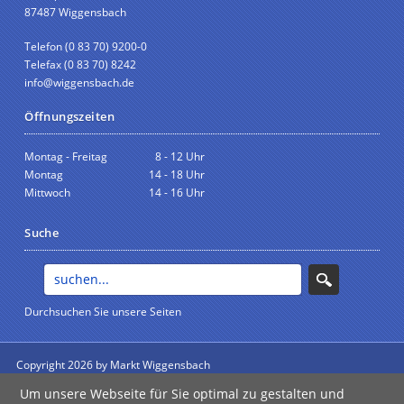
87487 Wiggensbach
Telefon (0 83 70) 9200-0
Telefax (0 83 70) 8242
info@wiggensbach.de
Öffnungszeiten
Montag - Freitag
8 - 12 Uhr
Montag
14 - 18 Uhr
Mittwoch
14 - 16 Uhr
Suche
Durchsuchen Sie unsere Seiten
Copyright 2026 by Markt Wiggensbach
anmelden
Um unsere Webseite für Sie optimal zu gestalten und
Impressum
|
Datenschutz
|
Barrierefreiheit