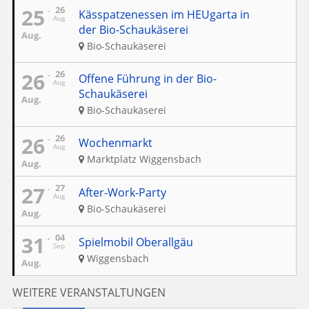
25
26
Kässpatzenessen im HEUgarta in
Aug
der Bio-Schaukäserei
Aug.
Bio-Schaukäserei
26
26
Offene Führung in der Bio-
Aug
Schaukäserei
Aug.
Bio-Schaukäserei
26
26
Wochenmarkt
Aug
Marktplatz Wiggensbach
Aug.
27
27
After-Work-Party
Aug
Bio-Schaukäserei
Aug.
31
04
Spielmobil Oberallgäu
Sep
Wiggensbach
Aug.
WEITERE VERANSTALTUNGEN