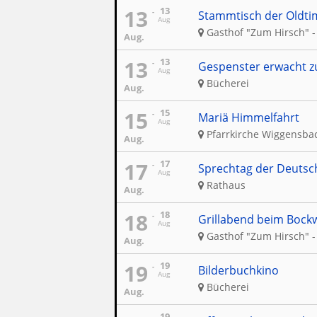
13
13
Stammtisch der Oldti
Aug
Gasthof "Zum Hirsch" -
Aug.
13
13
Gespenster erwacht z
Aug
Bücherei
Aug.
15
15
Mariä Himmelfahrt
Aug
Pfarrkirche Wiggensba
Aug.
17
17
Sprechtag der Deutsc
Aug
Rathaus
Aug.
18
18
Grillabend beim Bockw
Aug
Gasthof "Zum Hirsch" -
Aug.
19
19
Bilderbuchkino
Aug
Bücherei
Aug.
19