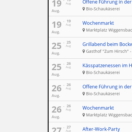
19
Offene Führung in der
Aug
Bio-Schaukäserei
Aug.
19
19
Wochenmarkt
Aug
Marktplatz Wiggensba
Aug.
25
25
Grillabend beim Bockw
Aug
Gasthof "Zum Hirsch" -
Aug.
25
26
Kässpatzenessen im H
Aug
Bio-Schaukäserei
Aug.
26
26
Offene Führung in der
Aug
Bio-Schaukäserei
Aug.
26
26
Wochenmarkt
Aug
Marktplatz Wiggensba
Aug.
27
27
After-Work-Party
Aug