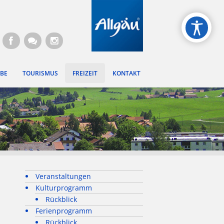
gen
BE
TOURISMUS
FREIZEIT
KONTAKT
Veranstaltungen
Kulturprogramm
Rückblick
Ferienprogramm
Rückblick