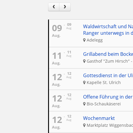
09
09
Waldwirtschaft und N
Aug
Ranger unterwegs in 
Aug.
Adelegg
11
11
Grillabend beim Bockw
Aug
Gasthof "Zum Hirsch" -
Aug.
12
12
Gottesdienst in der Ul
Aug
Kapelle St. Ulrich
Aug.
12
12
Offene Führung in der
Aug
Bio-Schaukäserei
Aug.
12
12
Wochenmarkt
Aug
Marktplatz Wiggensba
Aug.