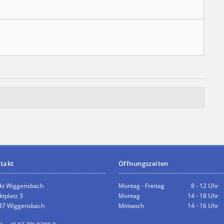
takt
Öffnungszeiten
kt Wiggensbach
Montag - Freitag
8 - 12 Uhr
tplatz 3
Montag
14 - 18 Uhr
87 Wiggensbach
Mittwoch
14 - 16 Uhr