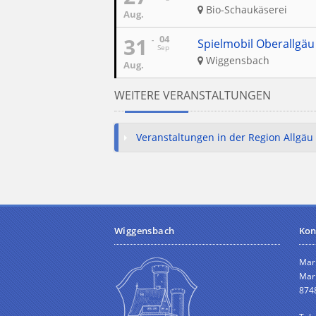
Bio-Schaukäserei
Aug.
31
04
Spielmobil Oberallgäu
Sep
Wiggensbach
Aug.
WEITERE VERANSTALTUNGEN
Veranstaltungen in der Region Allgäu
Wiggensbach
Kon
Mar
Mark
874