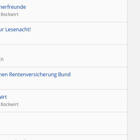
merfreunde
 Bockwirt
ur Lesenacht!
ch
hen Rentenversicherung Bund
irt
 Bockwirt