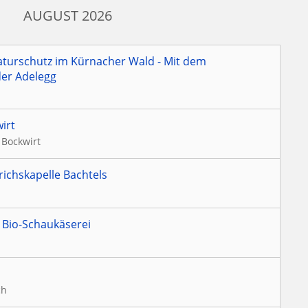
AUGUST 2026
aturschutz im Kürnacher Wald - Mit dem
der Adelegg
irt
 Bockwirt
richskapelle Bachtels
 Bio-Schaukäserei
ch