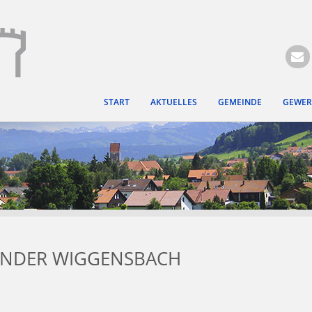
Hauptregion der Seite ansprin
START
AKTUELLES
GEMEINDE
GEWER
ENDER WIGGENSBACH