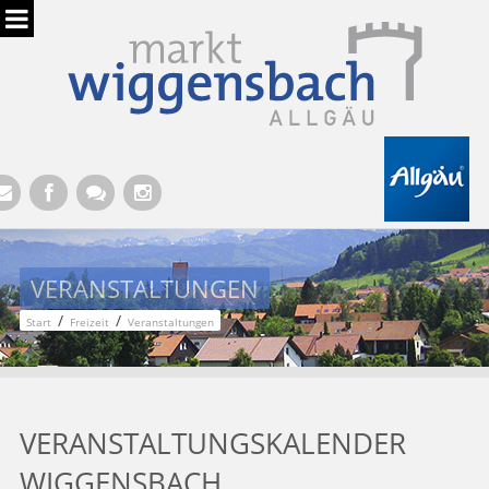
Hauptregion der Seite anspringen
VERANSTALTUNGEN
/
/
Start
Freizeit
Veranstaltungen
VERANSTALTUNGSKALENDER
WIGGENSBACH