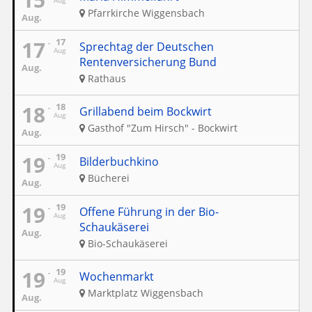
Aug
Pfarrkirche Wiggensbach
Aug.
17
17
Sprechtag der Deutschen
Aug
Rentenversicherung Bund
Aug.
Rathaus
18
18
Grillabend beim Bockwirt
Aug
Gasthof "Zum Hirsch" - Bockwirt
Aug.
19
19
Bilderbuchkino
Aug
Bücherei
Aug.
19
19
Offene Führung in der Bio-
Aug
Schaukäserei
Aug.
Bio-Schaukäserei
19
19
Wochenmarkt
Aug
Marktplatz Wiggensbach
Aug.