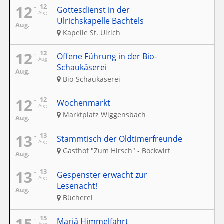
12
12
Gottesdienst in der
Aug
Ulrichskapelle Bachtels
Aug.
Kapelle St. Ulrich
12
12
Offene Führung in der Bio-
Aug
Schaukäserei
Aug.
Bio-Schaukäserei
12
12
Wochenmarkt
Aug
Marktplatz Wiggensbach
Aug.
13
13
Stammtisch der Oldtimerfreunde
Aug
Gasthof "Zum Hirsch" - Bockwirt
Aug.
13
13
Gespenster erwacht zur
Aug
Lesenacht!
Aug.
Bücherei
15
15
Mariä Himmelfahrt