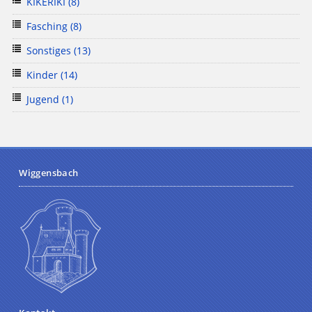
KIKERIKI
(8)
Fasching
(8)
Sonstiges
(13)
Kinder
(14)
Jugend
(1)
Wiggensbach