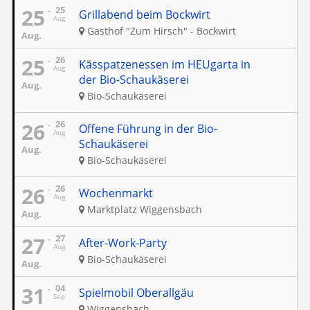
25
25
Grillabend beim Bockwirt
Aug
Gasthof "Zum Hirsch" - Bockwirt
Aug.
25
26
Kässpatzenessen im HEUgarta in
Aug
der Bio-Schaukäserei
Aug.
Bio-Schaukäserei
26
26
Offene Führung in der Bio-
Aug
Schaukäserei
Aug.
Bio-Schaukäserei
26
26
Wochenmarkt
Aug
Marktplatz Wiggensbach
Aug.
27
27
After-Work-Party
Aug
Bio-Schaukäserei
Aug.
31
04
Spielmobil Oberallgäu
Sep
Wiggensbach