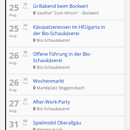
25
25
Grillabend beim Bockwirt
Aug
Gasthof "Zum Hirsch" - Bockwirt
Aug.
25
26
Kässpatzenessen im HEUgarta in
Aug
der Bio-Schaukäserei
Aug.
Bio-Schaukäserei
26
26
Offene Führung in der Bio-
Aug
Schaukäserei
Aug.
Bio-Schaukäserei
26
26
Wochenmarkt
Aug
Marktplatz Wiggensbach
Aug.
27
27
After-Work-Party
Aug
Bio-Schaukäserei
Aug.
31
04
Spielmobil Oberallgäu
Sep
Wiggensbach