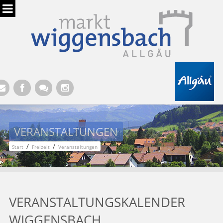
Hauptregion der Seite anspringen
VERANSTALTUNGEN
/
/
Start
Freizeit
Veranstaltungen
VERANSTALTUNGSKALENDER
WIGGENSBACH