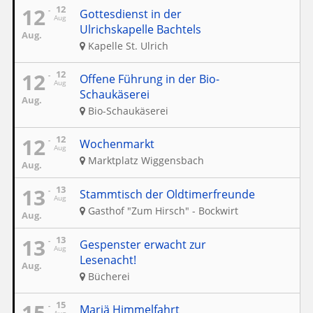
12
12
Gottesdienst in der
Aug
Ulrichskapelle Bachtels
Aug.
Kapelle St. Ulrich
12
12
Offene Führung in der Bio-
Aug
Schaukäserei
Aug.
Bio-Schaukäserei
12
12
Wochenmarkt
Aug
Marktplatz Wiggensbach
Aug.
13
13
Stammtisch der Oldtimerfreunde
Aug
Gasthof "Zum Hirsch" - Bockwirt
Aug.
13
13
Gespenster erwacht zur
Aug
Lesenacht!
Aug.
Bücherei
15
15
Mariä Himmelfahrt