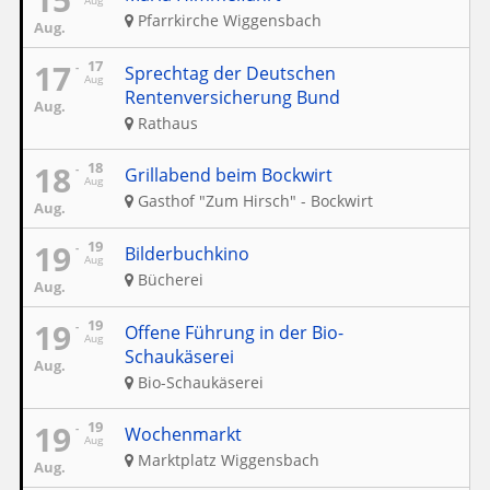
Aug
Pfarrkirche Wiggensbach
Aug.
17
17
Sprechtag der Deutschen
Aug
Rentenversicherung Bund
Aug.
Rathaus
18
18
Grillabend beim Bockwirt
Aug
Gasthof "Zum Hirsch" - Bockwirt
Aug.
19
19
Bilderbuchkino
Aug
Bücherei
Aug.
19
19
Offene Führung in der Bio-
Aug
Schaukäserei
Aug.
Bio-Schaukäserei
19
19
Wochenmarkt
Aug
Marktplatz Wiggensbach
Aug.