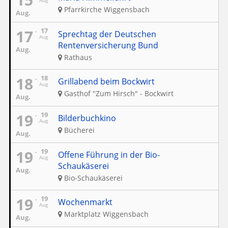
Aug
Pfarrkirche Wiggensbach
Aug.
17
17
Sprechtag der Deutschen
Aug
Rentenversicherung Bund
Aug.
Rathaus
18
18
Grillabend beim Bockwirt
Aug
Gasthof "Zum Hirsch" - Bockwirt
Aug.
19
19
Bilderbuchkino
Aug
Bücherei
Aug.
19
19
Offene Führung in der Bio-
Aug
Schaukäserei
Aug.
Bio-Schaukäserei
19
19
Wochenmarkt
Aug
Marktplatz Wiggensbach
Aug.