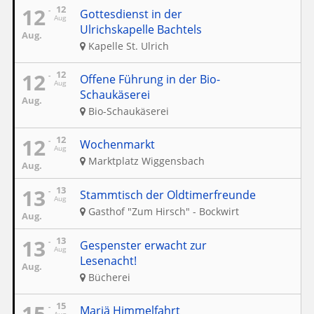
12
12
Gottesdienst in der
Aug
Ulrichskapelle Bachtels
Aug.
Kapelle St. Ulrich
12
12
Offene Führung in der Bio-
Aug
Schaukäserei
Aug.
Bio-Schaukäserei
12
12
Wochenmarkt
Aug
Marktplatz Wiggensbach
Aug.
13
13
Stammtisch der Oldtimerfreunde
Aug
Gasthof "Zum Hirsch" - Bockwirt
Aug.
13
13
Gespenster erwacht zur
Aug
Lesenacht!
Aug.
Bücherei
15
15
Mariä Himmelfahrt