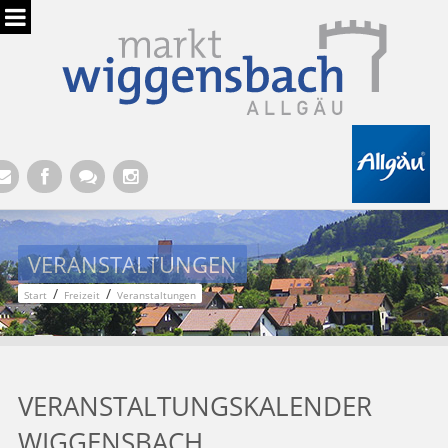
Hauptregion der Seite anspringen
VERANSTALTUNGEN
/
/
Start
Freizeit
Veranstaltungen
VERANSTALTUNGSKALENDER
WIGGENSBACH