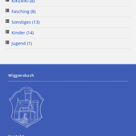
KIKERIKI
(8)
Fasching
(8)
Sonstiges
(13)
Kinder
(14)
Jugend
(1)
Wiggensbach