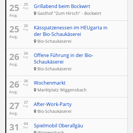
25
25
Grillabend beim Bockwirt
Aug
Gasthof "Zum Hirsch" - Bockwirt
Aug.
25
26
Kässpatzenessen im HEUgarta in
Aug
der Bio-Schaukäserei
Aug.
Bio-Schaukäserei
26
26
Offene Führung in der Bio-
Aug
Schaukäserei
Aug.
Bio-Schaukäserei
26
26
Wochenmarkt
Aug
Marktplatz Wiggensbach
Aug.
27
27
After-Work-Party
Aug
Bio-Schaukäserei
Aug.
31
04
Spielmobil Oberallgäu
Sep
Wiggensbach