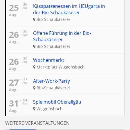
25
26
Kässpatzenessen im HEUgarta in
Aug
der Bio-Schaukäserei
Aug.
Bio-Schaukäserei
26
26
Offene Führung in der Bio-
Aug
Schaukäserei
Aug.
Bio-Schaukäserei
26
26
Wochenmarkt
Aug
Marktplatz Wiggensbach
Aug.
27
27
After-Work-Party
Aug
Bio-Schaukäserei
Aug.
31
04
Spielmobil Oberallgäu
Sep
Wiggensbach
Aug.
WEITERE VERANSTALTUNGEN