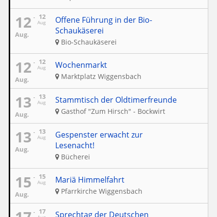
12
12
Offene Führung in der Bio-
Aug
Schaukäserei
Aug.
Bio-Schaukäserei
12
12
Wochenmarkt
Aug
Marktplatz Wiggensbach
Aug.
13
13
Stammtisch der Oldtimerfreunde
Aug
Gasthof "Zum Hirsch" - Bockwirt
Aug.
13
13
Gespenster erwacht zur
Aug
Lesenacht!
Aug.
Bücherei
15
15
Mariä Himmelfahrt
Aug
Pfarrkirche Wiggensbach
Aug.
17
17
Sprechtag der Deutschen