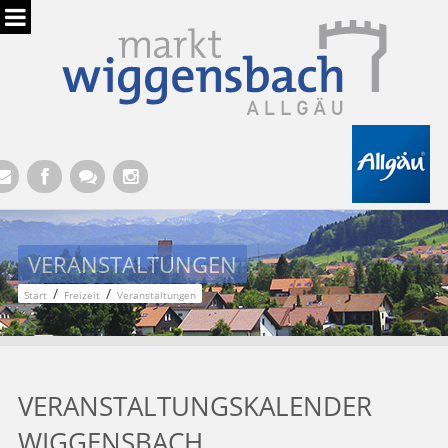
Hauptregion der Seite anspringen
VERANSTALTUNGEN
/
/
Start
Freizeit
Veranstaltungen
VERANSTALTUNGSKALENDER
WIGGENSBACH