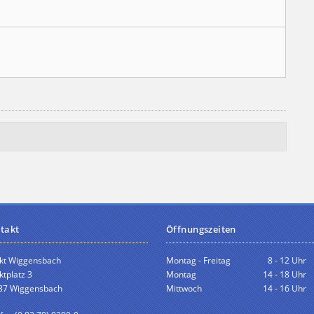
takt
Öffnungszeiten
kt Wiggensbach
Montag - Freitag
8 - 12 Uhr
tplatz 3
Montag
14 - 18 Uhr
87 Wiggensbach
Mittwoch
14 - 16 Uhr