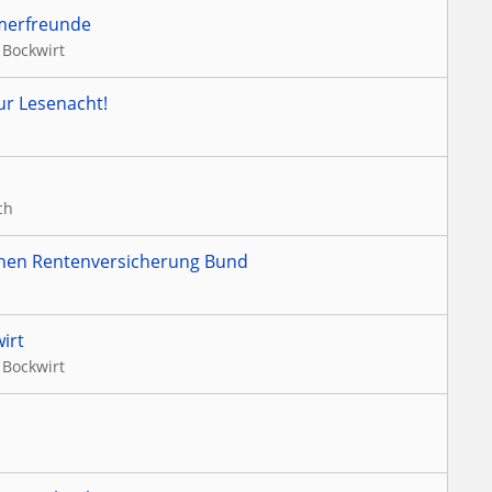
merfreunde
 Bockwirt
ur Lesenacht!
ch
hen Rentenversicherung Bund
irt
 Bockwirt