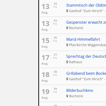
13
13
Stammtisch der Oldti
Aug
Gasthof "Zum Hirsch" -
Aug.
13
13
Gespenster erwacht z
Aug
Bücherei
Aug.
15
15
Mariä Himmelfahrt
Aug
Pfarrkirche Wiggensba
Aug.
17
17
Sprechtag der Deutsc
Aug
Rathaus
Aug.
18
18
Grillabend beim Bockw
Aug
Gasthof "Zum Hirsch" -
Aug.
19
19
Bilderbuchkino
Aug
Bücherei
Aug.
19