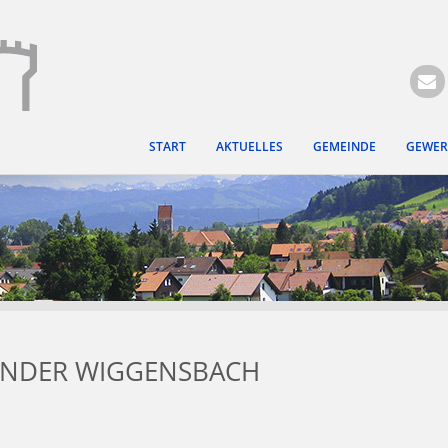
Hauptregion der Seite ansprin
START
AKTUELLES
GEMEINDE
GEWER
ENDER WIGGENSBACH