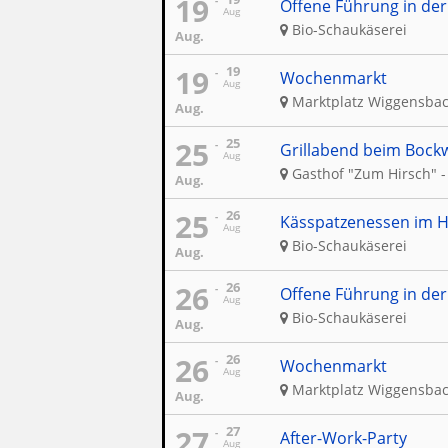
19
Offene Führung in der
Aug
Bio-Schaukäserei
Aug.
19
19
Wochenmarkt
Aug
Marktplatz Wiggensba
Aug.
25
25
Grillabend beim Bockw
Aug
Gasthof "Zum Hirsch" -
Aug.
25
26
Kässpatzenessen im H
Aug
Bio-Schaukäserei
Aug.
26
26
Offene Führung in der
Aug
Bio-Schaukäserei
Aug.
26
26
Wochenmarkt
Aug
Marktplatz Wiggensba
Aug.
27
27
After-Work-Party
Aug