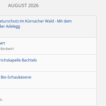
AUGUST 2026
aturschutz im Kürnacher Wald - Mit dem
der Adelegg
irt
 Bockwirt
richskapelle Bachtels
 Bio-Schaukäserei
ch