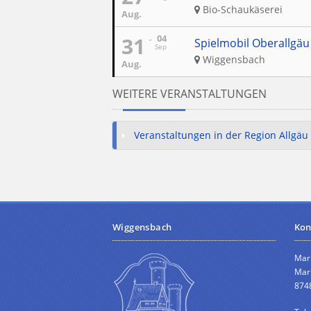
Bio-Schaukäserei
Aug.
31
04
Spielmobil Oberallgäu
Sep
Wiggensbach
Aug.
WEITERE VERANSTALTUNGEN
Veranstaltungen in der Region Allgäu
Wiggensbach
Kon
Mar
Mark
874