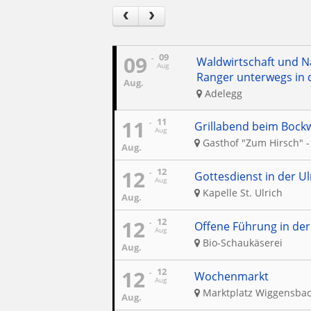
09
09
Waldwirtschaft und N
Aug
Ranger unterwegs in 
Aug.
Adelegg
11
11
Grillabend beim Bockw
Aug
Gasthof "Zum Hirsch" -
Aug.
12
12
Gottesdienst in der Ul
Aug
Kapelle St. Ulrich
Aug.
12
12
Offene Führung in der
Aug
Bio-Schaukäserei
Aug.
12
12
Wochenmarkt
Aug
Marktplatz Wiggensba
Aug.