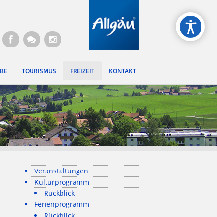
gen
BE
TOURISMUS
FREIZEIT
KONTAKT
Veranstaltungen
Kulturprogramm
Rückblick
Ferienprogramm
Rückblick